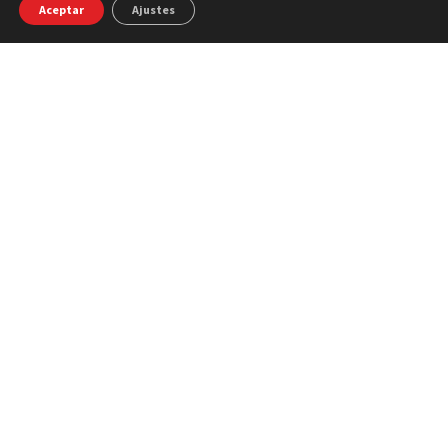
Aceptar
Ajustes
Pajares
13-15 febrero
13-15 marzo.
¿Qué incluye?
El destino
Alojamiento
Planning del viaje
Extras y descuentos
FAQS