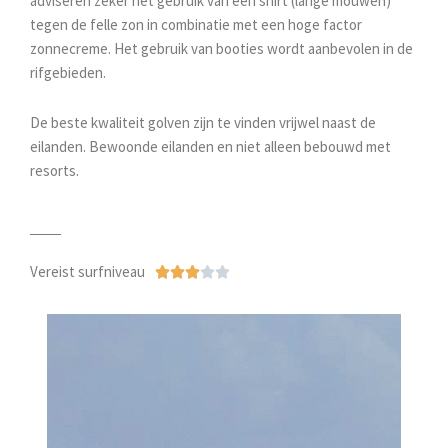
adviseren zeker het gebruik van een shirt (lange mouwen)
tegen de felle zon in combinatie met een hoge factor
zonnecreme. Het gebruik van booties wordt aanbevolen in de
rifgebieden.
De beste kwaliteit golven zijn te vinden vrijwel naast de
eilanden. Bewoonde eilanden en niet alleen bebouwd met
resorts.
Vereist surfniveau
Waardering





3
van
5