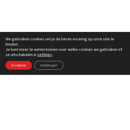
We gebruiken cookies om je de beste ervaring op onze site te
bieden.
Je kunt meer te weten komen over welke cookies we gebruiken of
ze uitschakelen in
settings
.
RESERVEER
Surfreis
Vanaf
Accepteer
Instellingen
Malediven 2026
865€
JOUW REIS