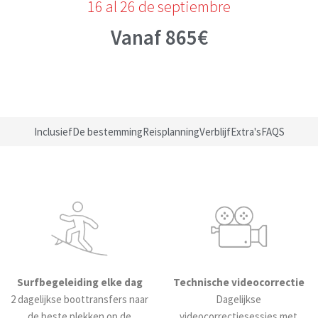
16 al 26 de septiembre
Vanaf 865€
Inclusief
De bestemming
Reisplanning
Verblijf
Extra's
FAQS
Surfbegeleiding elke dag
Technische videocorrectie
2 dagelijkse boottransfers naar
Dagelijkse
de beste plekken op de
videocorrectiesessies met