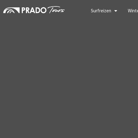
Ga
naar
Surfreizen
Wint
de
inhoud