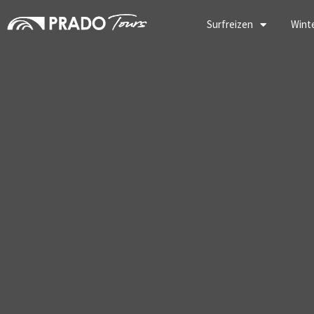
Ga
naar
Surfreizen
Wint
de
inhoud