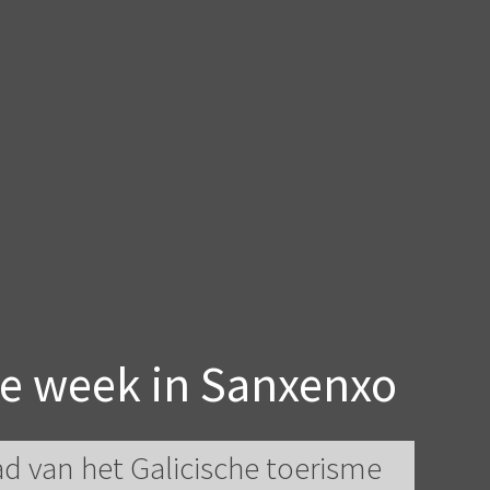
e week in Sanxenxo
d van het Galicische toerisme