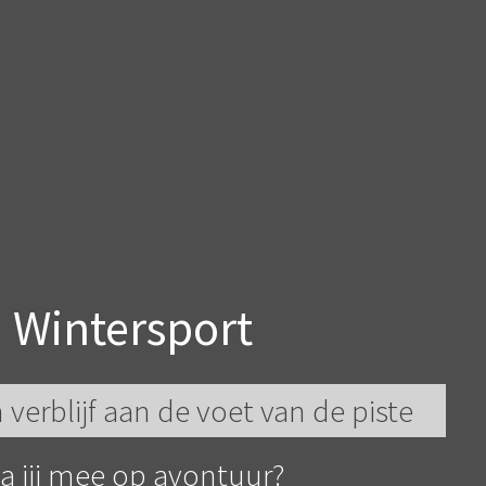
Wintersport
verblijf aan de voet van de piste
a jij mee op avontuur?