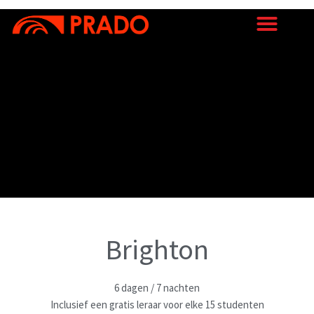
Ga
naar
de
inhoud
Brighton
6 dagen / 7 nachten
Inclusief een gratis leraar voor elke 15 studenten