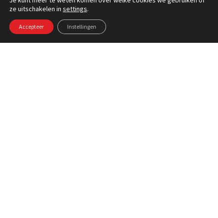
Je kunt meer te weten komen over welke cookies we gebruiken of
ze uitschakelen in
settings
.
Accepteer
Instellingen